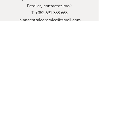
l'atelier, contactez moi:
T
+352 691 388 668
a.ancestralceramica@gmail.com
face et insta @ancestralceramica
Luxembourg Ville
Autorisation d'Etablissement -
10136471
/0